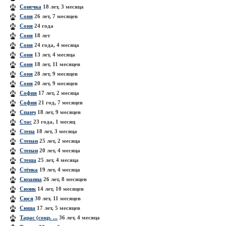
Сонечка
18 лет, 3 месяца
Соня
26 лет, 7 месяцев
Соня
24 года
Соня
18 лет
Соня
24 года, 4 месяца
Соня
13 лет, 4 месяца
Соня
18 лет, 11 месяцев
Соня
28 лет, 9 месяцев
Соня
20 лет, 9 месяцев
София
17 лет, 2 месяца
София
21 год, 7 месяцев
Спанч
18 лет, 9 месяцев
Стас
23 года, 1 месяц
Степа
18 лет, 3 месяца
Степан
25 лет, 2 месяца
Степан
20 лет, 4 месяца
Стеша
25 лет, 4 месяца
Стёпка
19 лет, 4 месяца
Сюзанна
26 лет, 8 месяцев
Сюзик
14 лет, 10 месяцев
Сюся
30 лет, 11 месяцев
Сюша
17 лет, 5 месяцев
Тарас (сокр. ...
36 лет, 4 месяца