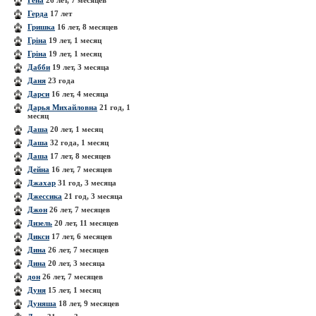
Гена
26 лет, 7 месяцев
Герда
17 лет
Гришка
16 лет, 8 месяцев
Гріна
19 лет, 1 месяц
Гріна
19 лет, 1 месяц
Дабби
19 лет, 3 месяца
Даня
23 года
Дарси
16 лет, 4 месяца
Дарья Михайловна
21 год, 1
месяц
Даша
20 лет, 1 месяц
Даша
32 года, 1 месяц
Даша
17 лет, 8 месяцев
Дейна
16 лет, 7 месяцев
Джахар
31 год, 3 месяца
Джессика
21 год, 3 месяца
Джон
26 лет, 7 месяцев
Дизель
20 лет, 11 месяцев
Дикси
17 лет, 6 месяцев
Дина
26 лет, 7 месяцев
Дина
20 лет, 3 месяца
дон
26 лет, 7 месяцев
Дуня
15 лет, 1 месяц
Дуняша
18 лет, 9 месяцев