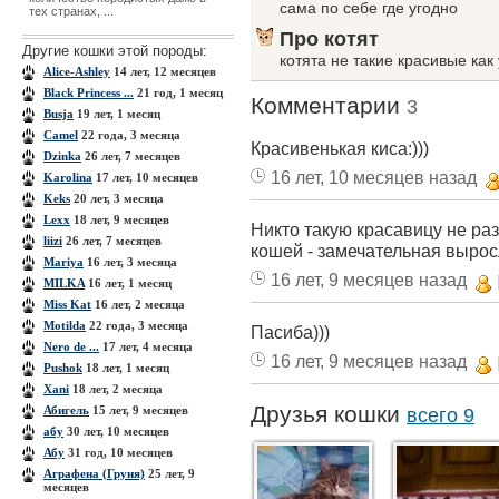
сама по себе где угодно
тех странах, ...
Про котят
Другие кошки этой породы:
котята не такие красивые ка
Alice-Ashley
14 лет, 12 месяцев
Black Princess ...
21 год, 1 месяц
Комментарии
3
Busja
19 лет, 1 месяц
Camel
22 года, 3 месяца
Красивенькая киса:)))
Dzinka
26 лет, 7 месяцев
16 лет, 10 месяцев назад
Karolina
17 лет, 10 месяцев
Keks
20 лет, 3 месяца
Lexx
18 лет, 9 месяцев
Никто такую красавицу не раз
liizi
26 лет, 7 месяцев
кошей - замечательная выросл
Mariya
16 лет, 3 месяца
16 лет, 9 месяцев назад
MILKA
16 лет, 1 месяц
Miss Kat
16 лет, 2 месяца
Motilda
22 года, 3 месяца
Пасиба)))
Nero de ...
17 лет, 4 месяца
16 лет, 9 месяцев назад
Pushok
18 лет, 1 месяц
Xanі
18 лет, 2 месяца
Друзья кошки
Абигель
15 лет, 9 месяцев
всего 9
абу
30 лет, 10 месяцев
Абу
31 год, 10 месяцев
Аграфена (Груня)
25 лет, 9
месяцев