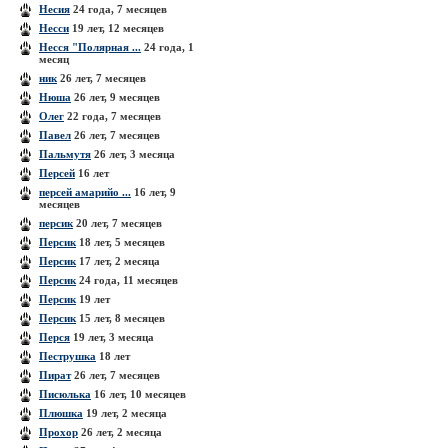
Несия
24 года, 7 месяцев
Несси
19 лет, 12 месяцев
Несся "Полярная ...
24 года, 1
месяц
ник
26 лет, 7 месяцев
Нюша
26 лет, 9 месяцев
Олег
22 года, 7 месяцев
Павел
26 лет, 7 месяцев
Пальмутя
26 лет, 3 месяца
Персей
16 лет
персей амарийо ...
16 лет, 9
месяцев
персик
20 лет, 7 месяцев
Персик
18 лет, 5 месяцев
Персик
17 лет, 2 месяца
Персик
24 года, 11 месяцев
Персик
19 лет
Персик
15 лет, 8 месяцев
Перся
19 лет, 3 месяца
Пеструшка
18 лет
Пират
26 лет, 7 месяцев
Писюлька
16 лет, 10 месяцев
Плюшка
19 лет, 2 месяца
Прохор
26 лет, 2 месяца