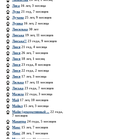
Лиса
16 лет, 3 месяца
Луна
21 год, 7 месяцев
Лучана
25 лет, 9 месяцев
Лушка
16 лет, 2 месяца
Люсилька
30 лет
Люська
19 лет, 11 месяцев
Люська!!
23 года, 9 месяцев
Люся
21 год, 4 месяца
Люся
26 лет, 7 месяцев
Люся
18 лет, 1 месяц
Люся
23 года, 8 месяцев
Люся
22 года, 2 месяца
Люся
17 лет, 3 месяца
Лялька
17 лет, 11 месяцев
Ляська
23 года, 7 месяцев
Мазила
22 года, 3 месяца
Май
17 лет, 10 месяцев
Майкл
15 лет, 3 месяца
Майя (декоративный ...
22 года,
7 месяцев
Макитра
24 года, 5 месяцев
Макс
15 лет, 7 месяцев
Макс
28 лет, 7 месяцев