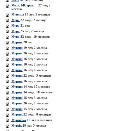
Мотя, МОтрен. ...
27 лет, 2
месяца
Муняша
15 лет, 5 месяцев
Мура
22 года, 2 месяца
Мура
31 год
Мура
25 лет, 2 месяца
Мура
22 года, 10 месяцев
Мурзик
28 лет
Мурзик
19 лет, 2 месяца
Мурзик
26 лет, 7 месяцев
Мурзик
16 лет, 4 месяца
Мурзик
18 лет, 2 месяца
Мурзик
16 лет, 4 месяца
Мурзик
22 года, 5 месяцев
Мурзик
16 лет, 2 месяца
Мурзик
14 лет, 10 месяцев
Мурзик
34 года, 10 месяцев
Мурзик
18 лет, 3 месяца
Мурзик
26 лет, 7 месяцев
Мурзик
15 лет, 2 месяца
Мурзик
22 года, 8 месяцев
Мурзилка
19 лет, 5 месяцев
Мурзік
28 лет, 3 месяца