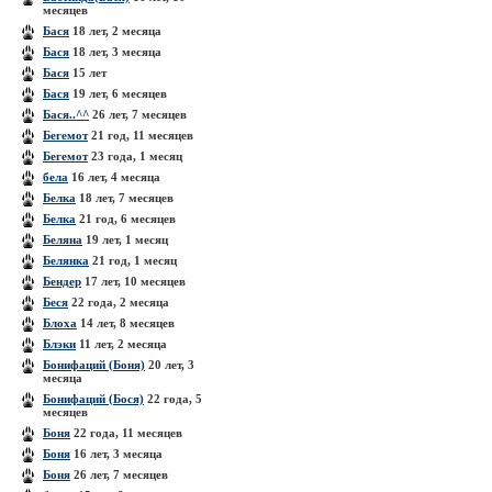
месяцев
Бася
18 лет, 2 месяца
Бася
18 лет, 3 месяца
Бася
15 лет
Бася
19 лет, 6 месяцев
Бася..^^
26 лет, 7 месяцев
Бегемот
21 год, 11 месяцев
Бегемот
23 года, 1 месяц
бела
16 лет, 4 месяца
Белка
18 лет, 7 месяцев
Белка
21 год, 6 месяцев
Беляна
19 лет, 1 месяц
Белянка
21 год, 1 месяц
Бендер
17 лет, 10 месяцев
Беся
22 года, 2 месяца
Блоха
14 лет, 8 месяцев
Блэки
11 лет, 2 месяца
Бонифаций (Боня)
20 лет, 3
месяца
Бонифаций (Бося)
22 года, 5
месяцев
Боня
22 года, 11 месяцев
Боня
16 лет, 3 месяца
Боня
26 лет, 7 месяцев