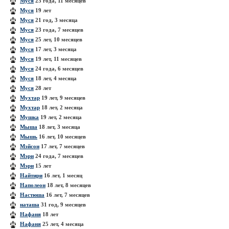
Муся
23 года, 11 месяцев
Муся
19 лет
Муся
21 год, 3 месяца
Муся
23 года, 7 месяцев
Муся
25 лет, 10 месяцев
Муся
17 лет, 3 месяца
Муся
19 лет, 11 месяцев
Муся
24 года, 6 месяцев
Муся
18 лет, 4 месяца
Муся
28 лет
Мухтар
19 лет, 9 месяцев
Мухтар
18 лет, 2 месяца
Мушка
19 лет, 2 месяца
Мыша
18 лет, 3 месяца
Мышь
16 лет, 10 месяцев
Мэйсон
17 лет, 7 месяцев
Мэри
24 года, 7 месяцев
Мэри
15 лет
Найтири
16 лет, 1 месяц
Наполеон
18 лет, 8 месяцев
Настюша
16 лет, 7 месяцев
наташа
31 год, 9 месяцев
Нафаня
18 лет
Нафаня
25 лет, 4 месяца