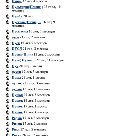
Птица
37 лет, 4 месяца
Пульхерия(Плюша)
22 года, 10
месяцев
Пумба
20 лет
Пусечка (Нюша, ...
16 лет, 9
месяцев
Пусюасюа
15 лет, 5 месяцев
пуся
21 год, 2 месяца
Пуся
16 лет, 9 месяцев
ПУСЯ
21 год, 3 месяца
Путин (Путя)
19 лет, 6 месяцев
Путя( Путин ...
27 лет, 11 месяцев
Пух
20 лет, 1 месяц
пухик
17 лет, 5 месяцев
Пуша
29 лет, 1 месяц
пушок
23 года, 3 месяца
пушок
18 лет, 11 месяцев
Пушок
20 лет, 8 месяцев
Пушок
19 лет, 5 месяцев
Пушок
17 лет, 1 месяц
Пушок
17 лет, 4 месяца
Раджа
17 лет, 5 месяцев
Рижик
17 лет, 2 месяца
Рики
17 лет, 5 месяцев
Рикки
26 лет, 7 месяцев