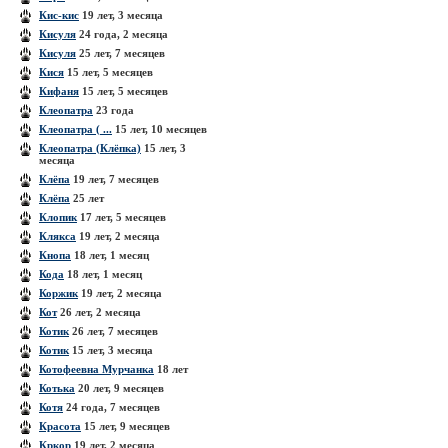
Кис-кис
19 лет, 3 месяца
Кисуля
24 года, 2 месяца
Кисуля
25 лет, 7 месяцев
Кися
15 лет, 5 месяцев
Кифаня
15 лет, 5 месяцев
Клеопатра
23 года
Клеопатра ( ...
15 лет, 10 месяцев
Клеопатра (Клёпка)
15 лет, 3
месяца
Клёпа
19 лет, 7 месяцев
Клёпа
25 лет
Клопик
17 лет, 5 месяцев
Клякса
19 лет, 2 месяца
Кнопа
18 лет, 1 месяц
Кода
18 лет, 1 месяц
Коржик
19 лет, 2 месяца
Кот
26 лет, 2 месяца
Котик
26 лет, 7 месяцев
Котик
15 лет, 3 месяца
Котофеевна Мурчанка
18 лет
Котька
20 лет, 9 месяцев
Котя
24 года, 7 месяцев
Красота
15 лет, 9 месяцев
Кркор
19 лет, 2 месяца