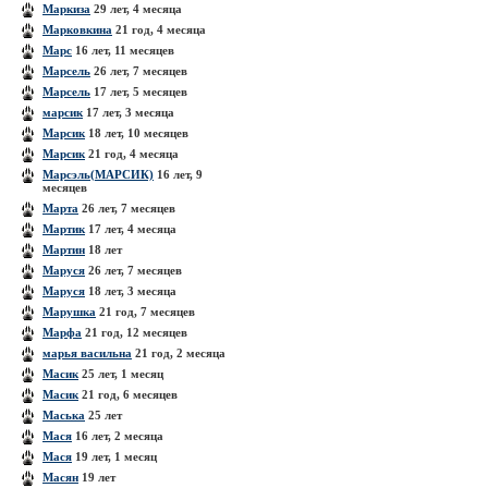
Маркиза
29 лет, 4 месяца
Марковкина
21 год, 4 месяца
Марс
16 лет, 11 месяцев
Марсель
26 лет, 7 месяцев
Марсель
17 лет, 5 месяцев
марсик
17 лет, 3 месяца
Марсик
18 лет, 10 месяцев
Марсик
21 год, 4 месяца
Марсэль(МАРСИК)
16 лет, 9
месяцев
Марта
26 лет, 7 месяцев
Мартик
17 лет, 4 месяца
Мартин
18 лет
Маруся
26 лет, 7 месяцев
Маруся
18 лет, 3 месяца
Марушка
21 год, 7 месяцев
Марфа
21 год, 12 месяцев
марья васильна
21 год, 2 месяца
Масик
25 лет, 1 месяц
Масик
21 год, 6 месяцев
Маська
25 лет
Мася
16 лет, 2 месяца
Мася
19 лет, 1 месяц
Масян
19 лет