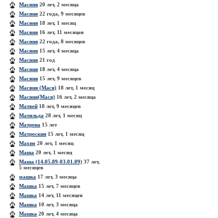
Масяня
20 лет, 2 месяца
Масяня
22 года, 9 месяцев
Масяня
18 лет, 1 месяц
Масяня
16 лет, 11 месяцев
Масяня
22 года, 8 месяцев
Масяня
15 лет, 4 месяца
Масяня
21 год
Масяня
18 лет, 4 месяца
Масяня
15 лет, 9 месяцев
Масяня (Мася)
18 лет, 1 месяц
Масяня(Мася)
16 лет, 2 месяца
Матвей
18 лет, 9 месяцев
Матильда
28 лет, 1 месяц
Матрена
15 лет
Матроскин
15 лет, 1 месяц
Махно
20 лет, 1 месяц
Маша
20 лет, 1 месяц
Маша (14.05.89-03.01.09)
37 лет,
5 месяцев
машка
17 лет, 3 месяца
Машка
15 лет, 7 месяцев
Машка
14 лет, 11 месяцев
Машка
10 лет, 3 месяца
Машка
20 лет, 4 месяца