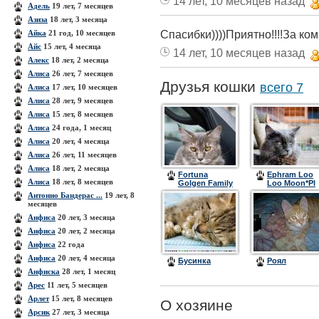
14 лет, 10 месяцев назад
Адель
19 лет, 7 месяцев
Азиза
18 лет, 3 месяца
Спасибки))))Приятно!!!!За к
Айка
21 год, 10 месяцев
Айс
15 лет, 4 месяца
14 лет, 10 месяцев назад
Алекс
18 лет, 2 месяца
Алиса
26 лет, 7 месяцев
Друзья кошки
всего 7
Алиса
17 лет, 10 месяцев
Алиса
28 лет, 9 месяцев
Алиса
15 лет, 8 месяцев
Алиса
24 года, 1 месяц
Алиса
20 лет, 4 месяца
Алиса
26 лет, 11 месяцев
Алиса
18 лет, 2 месяца
Fortuna
Ephram Loo
Алиса
18 лет, 8 месяцев
Golgen Family
Loo Moon*Pl
Антонио Бандерас ...
19 лет, 8
месяцев
Анфиса
20 лет, 3 месяца
Анфиса
20 лет, 2 месяца
Анфиса
22 года
Анфиса
20 лет, 4 месяца
Бусинка
Роял
Анфиска
28 лет, 1 месяц
Арес
11 лет, 5 месяцев
Арлет
15 лет, 8 месяцев
О хозяине
Арсик
27 лет, 3 месяца