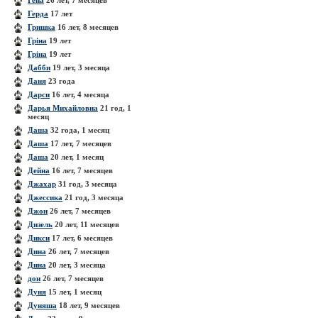
Гена
26 лет, 7 месяцев
Герда
17 лет
Гришка
16 лет, 8 месяцев
Гріна
19 лет
Гріна
19 лет
Дабби
19 лет, 3 месяца
Даня
23 года
Дарси
16 лет, 4 месяца
Дарья Михайловна
21 год, 1
месяц
Даша
32 года, 1 месяц
Даша
17 лет, 7 месяцев
Даша
20 лет, 1 месяц
Дейна
16 лет, 7 месяцев
Джахар
31 год, 3 месяца
Джессика
21 год, 3 месяца
Джон
26 лет, 7 месяцев
Дизель
20 лет, 11 месяцев
Дикси
17 лет, 6 месяцев
Дина
26 лет, 7 месяцев
Дина
20 лет, 3 месяца
дон
26 лет, 7 месяцев
Дуня
15 лет, 1 месяц
Дуняша
18 лет, 9 месяцев