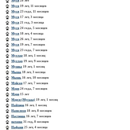
Муся
28 лет
Муся
19 лет, 11 месяцев
Муся
23 года, 11 месяцев
Муся
17 лет, 3 месяца
Муся
21 год, 3 месяца
Муся
24 года, 5 месяцев
Муся
18 лет, 4 месяца
Муся
26 лет, 7 месяцев
Муся
19 лет, 7 месяцев
Муся
23 года, 7 месяцев
Мухтар
18 лет, 1 месяц
Мухтар
19 лет, 9 месяцев
Мушка
19 лет, 1 месяц
Мыша
18 лет, 3 месяца
Мышь
16 лет, 10 месяцев
Мэйсон
17 лет, 7 месяцев
Мэри
24 года, 7 месяцев
Мэри
15 лет
Мэрси (Муська)
19 лет, 1 месяц
Найтири
16 лет, 1 месяц
Наполеон
18 лет, 8 месяцев
Настюша
16 лет, 7 месяцев
наташа
31 год, 8 месяцев
Нафаня
25 лет, 4 месяца