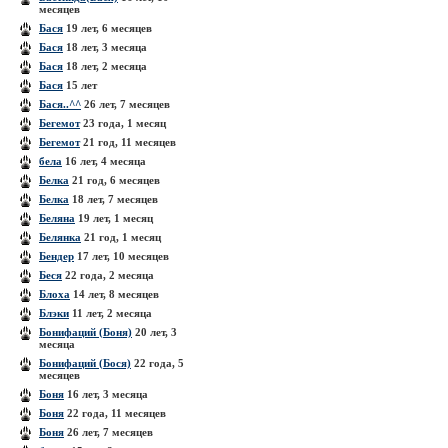
месяцев
Бася
19 лет, 6 месяцев
Бася
18 лет, 3 месяца
Бася
18 лет, 2 месяца
Бася
15 лет
Бася..^^
26 лет, 7 месяцев
Бегемот
23 года, 1 месяц
Бегемот
21 год, 11 месяцев
бела
16 лет, 4 месяца
Белка
21 год, 6 месяцев
Белка
18 лет, 7 месяцев
Беляна
19 лет, 1 месяц
Белянка
21 год, 1 месяц
Бендер
17 лет, 10 месяцев
Беся
22 года, 2 месяца
Блоха
14 лет, 8 месяцев
Блэки
11 лет, 2 месяца
Бонифаций (Боня)
20 лет, 3
месяца
Бонифаций (Бося)
22 года, 5
месяцев
Боня
16 лет, 3 месяца
Боня
22 года, 11 месяцев
Боня
26 лет, 7 месяцев