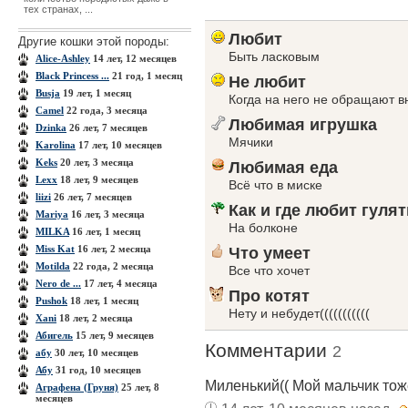
тех странах, ...
Любит
Другие кошки этой породы:
Быть ласковым
Alice-Ashley
14 лет, 12 месяцев
Black Princess ...
21 год, 1 месяц
Не любит
Busja
19 лет, 1 месяц
Когда на него не обращают 
Camel
22 года, 3 месяца
Любимая игрушка
Dzinka
26 лет, 7 месяцев
Мячики
Karolina
17 лет, 10 месяцев
Keks
20 лет, 3 месяца
Любимая еда
Lexx
18 лет, 9 месяцев
Всё что в миске
liizi
26 лет, 7 месяцев
Как и где любит гулят
Mariya
16 лет, 3 месяца
На болконе
MILKA
16 лет, 1 месяц
Miss Kat
16 лет, 2 месяца
Что умеет
Motilda
22 года, 2 месяца
Все что хочет
Nero de ...
17 лет, 4 месяца
Про котят
Pushok
18 лет, 1 месяц
Нету и небудет(((((((((((
Xanі
18 лет, 2 месяца
Абигель
15 лет, 9 месяцев
Комментарии
2
абу
30 лет, 10 месяцев
Абу
31 год, 10 месяцев
Миленький(( Мой мальчик тож
Аграфена (Груня)
25 лет, 8
месяцев