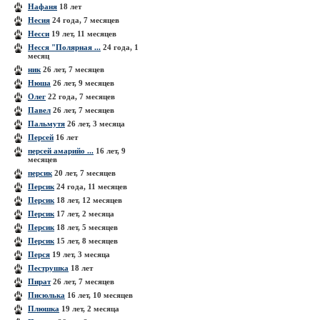
Нафаня
18 лет
Несия
24 года, 7 месяцев
Несси
19 лет, 11 месяцев
Несся "Полярная ...
24 года, 1
месяц
ник
26 лет, 7 месяцев
Нюша
26 лет, 9 месяцев
Олег
22 года, 7 месяцев
Павел
26 лет, 7 месяцев
Пальмутя
26 лет, 3 месяца
Персей
16 лет
персей амарийо ...
16 лет, 9
месяцев
персик
20 лет, 7 месяцев
Персик
24 года, 11 месяцев
Персик
18 лет, 12 месяцев
Персик
17 лет, 2 месяца
Персик
18 лет, 5 месяцев
Персик
15 лет, 8 месяцев
Перся
19 лет, 3 месяца
Пеструшка
18 лет
Пират
26 лет, 7 месяцев
Писюлька
16 лет, 10 месяцев
Плюшка
19 лет, 2 месяца