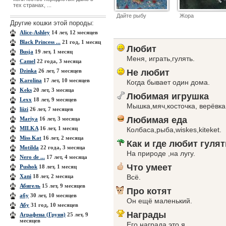
тех странах, ...
Дайте рыбу
Жора
Другие кошки этой породы:
Alice-Ashley
14 лет, 12 месяцев
Black Princess ...
21 год, 1 месяц
Любит
Busja
19 лет, 1 месяц
Меня, играть,гулять.
Camel
22 года, 3 месяца
Dzinka
26 лет, 7 месяцев
Не любит
Karolina
17 лет, 10 месяцев
Когда бывает один дома.
Keks
20 лет, 3 месяца
Любимая игрушка
Lexx
18 лет, 9 месяцев
Мышка,мяч,косточка, верёвка
liizi
26 лет, 7 месяцев
Любимая еда
Mariya
16 лет, 3 месяца
MILKA
16 лет, 1 месяц
Колбаса,рыба,wiskes,kiteket.
Miss Kat
16 лет, 2 месяца
Как и где любит гулят
Motilda
22 года, 3 месяца
На природе ,на лугу.
Nero de ...
17 лет, 4 месяца
Что умеет
Pushok
18 лет, 1 месяц
Xanі
18 лет, 2 месяца
Всё.
Абигель
15 лет, 9 месяцев
Про котят
абу
30 лет, 10 месяцев
Он ещё маленький.
Абу
31 год, 10 месяцев
Награды
Аграфена (Груня)
25 лет, 9
месяцев
Его награда это я.