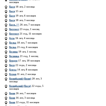
месяцев
Бася
18 лет, 2 месяца
Бася
15 лет
Бася
19 лет, 6 месяцев
Бася
18 лет, 3 месяца
Бася..^^
26 лет, 7 месяцев
Бегемот
23 года, 1 месяц
Бегемот
21 год, 11 месяцев
бела
16 лет, 4 месяца
Белка
18 лет, 7 месяцев
Белка
21 год, 6 месяцев
Беляна
19 лет, 1 месяц
Белянка
21 год, 1 месяц
Бендер
17 лет, 10 месяцев
Беся
22 года, 2 месяца
Блоха
14 лет, 8 месяцев
Блэки
11 лет, 2 месяца
Бонифаций (Боня)
20 лет, 3
месяца
Бонифаций (Бося)
22 года, 5
месяцев
Боня
26 лет, 7 месяцев
Боня
16 лет, 3 месяца
Боня
22 года, 11 месяцев