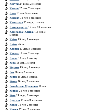
Кисуля
24 года, 2 месяца
Кисуля
25 лет, 7 месяцев
Кися
15 лет, 5 месяцев
Кифаня
15 лет, 5 месяцев
Клеопатра
23 года, 1 месяц
Клеопатра ( ...
15 лет, 10 месяцев
Клеопатра (Клёпка)
15 лет, 3
месяца
Клёпа
19 лет, 7 месяцев
Клёпа
25 лет
Клопик
17 лет, 5 месяцев
Клякса
19 лет, 2 месяца
Кнопа
18 лет, 1 месяц
Кода
18 лет, 1 месяц
Коржик
19 лет, 2 месяца
Кот
26 лет, 2 месяца
Котик
15 лет, 3 месяца
Котик
26 лет, 7 месяцев
Котофеевна Мурчанка
18 лет
Котька
20 лет, 9 месяцев
Котя
24 года, 7 месяцев
Красота
15 лет, 9 месяцев
Кркор
19 лет, 2 месяца
Крыся
27 лет, 7 месяцев