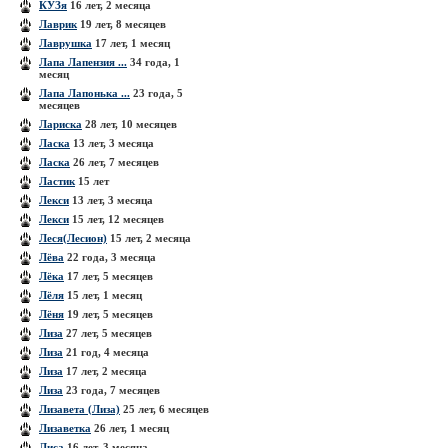
КУЗя
16 лет, 2 месяца
Лаврик
19 лет, 8 месяцев
Лаврушка
17 лет, 1 месяц
Лапа Лапензия ...
34 года, 1
месяц
Лапа Лапонька ...
23 года, 5
месяцев
Лариска
28 лет, 10 месяцев
Ласка
13 лет, 3 месяца
Ласка
26 лет, 7 месяцев
Ластик
15 лет
Лекси
13 лет, 3 месяца
Лекси
15 лет, 12 месяцев
Леся(Лесион)
15 лет, 2 месяца
Лёва
22 года, 3 месяца
Лёка
17 лет, 5 месяцев
Лёля
15 лет, 1 месяц
Лёня
19 лет, 5 месяцев
Лиза
27 лет, 5 месяцев
Лиза
21 год, 4 месяца
Лиза
17 лет, 2 месяца
Лиза
23 года, 7 месяцев
Лизавета (Лиза)
25 лет, 6 месяцев
Лизаветка
26 лет, 1 месяц
Лиса
16 лет, 3 месяца