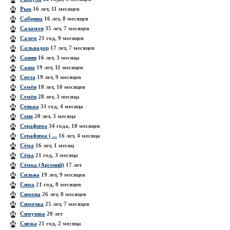
Рык
16 лет, 11 месяцев
Сабрина
16 лет, 8 месяцев
Саламон
35 лет, 7 месяцев
Салем
21 год, 9 месяцев
Сальвадор
17 лет, 7 месяцев
Санни
16 лет, 3 месяца
Саша
19 лет, 11 месяцев
Света
19 лет, 9 месяцев
Семён
18 лет, 10 месяцев
Семён
28 лет, 3 месяца
Сенька
31 год, 4 месяца
Сеня
20 лет, 3 месяца
Серафима
34 года, 10 месяцев
Серафима ( ...
16 лет, 4 месяца
Сёма
16 лет, 1 месяц
Сёма
21 год, 3 месяца
Сёмка (Арсений)
17 лет
Сильва
19 лет, 9 месяцев
Сима
21 год, 8 месяцев
Симона
26 лет, 8 месяцев
Симочка
25 лет, 7 месяцев
Симушка
20 лет
Снежа
21 год, 2 месяца