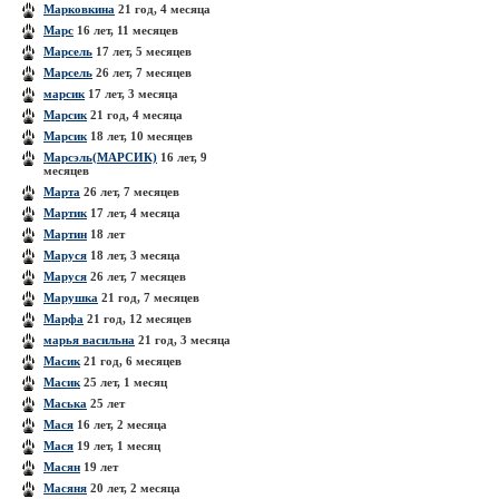
Марковкина
21 год, 4 месяца
Марс
16 лет, 11 месяцев
Марсель
17 лет, 5 месяцев
Марсель
26 лет, 7 месяцев
марсик
17 лет, 3 месяца
Марсик
21 год, 4 месяца
Марсик
18 лет, 10 месяцев
Марсэль(МАРСИК)
16 лет, 9
месяцев
Марта
26 лет, 7 месяцев
Мартик
17 лет, 4 месяца
Мартин
18 лет
Маруся
18 лет, 3 месяца
Маруся
26 лет, 7 месяцев
Марушка
21 год, 7 месяцев
Марфа
21 год, 12 месяцев
марья васильна
21 год, 3 месяца
Масик
21 год, 6 месяцев
Масик
25 лет, 1 месяц
Маська
25 лет
Мася
16 лет, 2 месяца
Мася
19 лет, 1 месяц
Масян
19 лет
Масяня
20 лет, 2 месяца