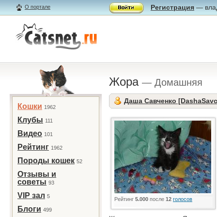
Регистрация
— влад
О портале
Жора
— Домашняя
Даша Савченко [DashaSav
Кошки
1962
Клубы
111
Видео
101
Рейтинг
1962
Породы кошек
52
Отзывы и
советы
93
VIP зал
5
Рейтинг
5.000
после
12
голосов
Блоги
499