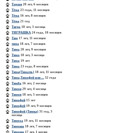
Тарзан
20 лет, 6 месяцев
Тёма
23 года, 11 месяцев
Тёма
16 лет, 8 месяцев
Тёма
21 год
Тигра
18 лет, 3 месяца
ТИГРАШКА
24 года, 10 месяцев
Тим
17 лет, 11 месяцев
тима
18 лет, 7 месяцев
Тима
20 лет, 9 месяцев
Тима
18 лет, 3 месяца
Тима
19 лет
Тима
23 года, 8 месяцев
Тима(Тимати.)
18 лет, 11 месяцев
Тима,Тимофей или ...
32 года
Тимба
16 лет, 2 месяца
Тимон
29 лет, 4 месяца
Тимон
18 лет, 5 месяцев
Тимофей
15 лет
Тимофей
19 лет, 9 месяцев
Тимофей (Тимка)
31 год, 3
месяца
Тимоха
19 лет, 11 месяцев
Тимоша
18 лет, 7 месяцев
Тимоша
17 лет, 1 месяц