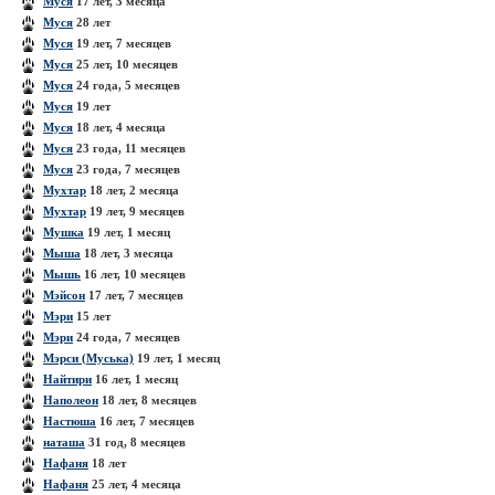
Муся
17 лет, 3 месяца
Муся
28 лет
Муся
19 лет, 7 месяцев
Муся
25 лет, 10 месяцев
Муся
24 года, 5 месяцев
Муся
19 лет
Муся
18 лет, 4 месяца
Муся
23 года, 11 месяцев
Муся
23 года, 7 месяцев
Мухтар
18 лет, 2 месяца
Мухтар
19 лет, 9 месяцев
Мушка
19 лет, 1 месяц
Мыша
18 лет, 3 месяца
Мышь
16 лет, 10 месяцев
Мэйсон
17 лет, 7 месяцев
Мэри
15 лет
Мэри
24 года, 7 месяцев
Мэрси (Муська)
19 лет, 1 месяц
Найтири
16 лет, 1 месяц
Наполеон
18 лет, 8 месяцев
Настюша
16 лет, 7 месяцев
наташа
31 год, 8 месяцев
Нафаня
18 лет
Нафаня
25 лет, 4 месяца