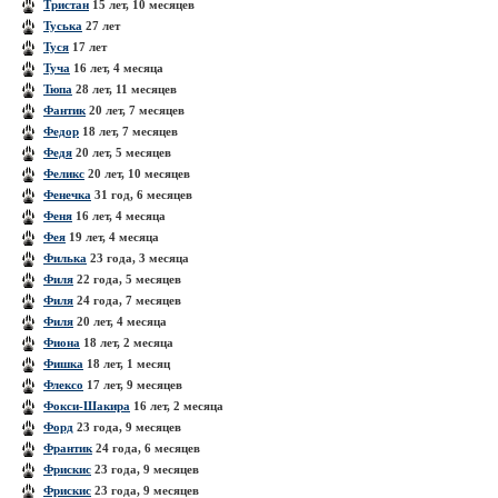
Тристан
15 лет, 10 месяцев
Туська
27 лет
Туся
17 лет
Туча
16 лет, 4 месяца
Тюпа
28 лет, 11 месяцев
Фантик
20 лет, 7 месяцев
Федор
18 лет, 7 месяцев
Федя
20 лет, 5 месяцев
Феликс
20 лет, 10 месяцев
Фенечка
31 год, 6 месяцев
Феня
16 лет, 4 месяца
Фея
19 лет, 4 месяца
Филька
23 года, 3 месяца
Филя
22 года, 5 месяцев
Филя
24 года, 7 месяцев
Филя
20 лет, 4 месяца
Фиона
18 лет, 2 месяца
Фишка
18 лет, 1 месяц
Флексо
17 лет, 9 месяцев
Фокси-Шакира
16 лет, 2 месяца
Форд
23 года, 9 месяцев
Франтик
24 года, 6 месяцев
Фрискис
23 года, 9 месяцев
Фрискис
23 года, 9 месяцев