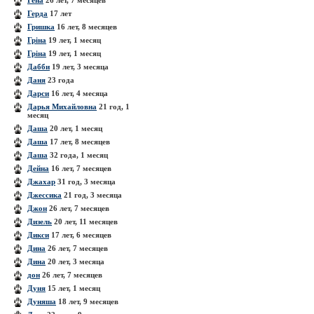
Гена
26 лет, 7 месяцев
Герда
17 лет
Гришка
16 лет, 8 месяцев
Гріна
19 лет, 1 месяц
Гріна
19 лет, 1 месяц
Дабби
19 лет, 3 месяца
Даня
23 года
Дарси
16 лет, 4 месяца
Дарья Михайловна
21 год, 1
месяц
Даша
20 лет, 1 месяц
Даша
17 лет, 8 месяцев
Даша
32 года, 1 месяц
Дейна
16 лет, 7 месяцев
Джахар
31 год, 3 месяца
Джессика
21 год, 3 месяца
Джон
26 лет, 7 месяцев
Дизель
20 лет, 11 месяцев
Дикси
17 лет, 6 месяцев
Дина
26 лет, 7 месяцев
Дина
20 лет, 3 месяца
дон
26 лет, 7 месяцев
Дуня
15 лет, 1 месяц
Дуняша
18 лет, 9 месяцев