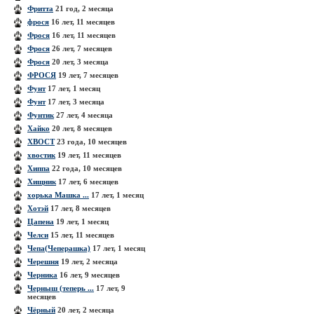
Фритта
21 год, 2 месяца
фрося
16 лет, 11 месяцев
Фрося
16 лет, 11 месяцев
Фрося
26 лет, 7 месяцев
Фрося
20 лет, 3 месяца
ФРОСЯ
19 лет, 7 месяцев
Фунт
17 лет, 1 месяц
Фунт
17 лет, 3 месяца
Фунтик
27 лет, 4 месяца
Хайко
20 лет, 8 месяцев
ХВОСТ
23 года, 10 месяцев
хвостик
19 лет, 11 месяцев
Хиппа
22 года, 10 месяцев
Хищник
17 лет, 6 месяцев
хорька Машка ...
17 лет, 1 месяц
Хотэй
17 лет, 8 месяцев
Цапена
19 лет, 1 месяц
Челси
15 лет, 11 месяцев
Чепа(Чеперашка)
17 лет, 1 месяц
Черешня
19 лет, 2 месяца
Черника
16 лет, 9 месяцев
Черныш (теперь ...
17 лет, 9
месяцев
Чёрный
20 лет, 2 месяца