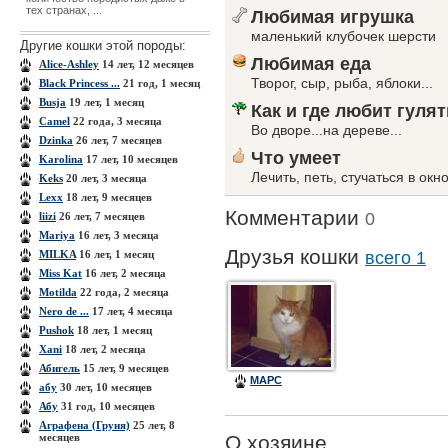
тех странах, ...
Любимая игрушка
маленький клубочек шерсти
Другие кошки этой породы:
Любимая еда
Alice-Ashley
14 лет, 12 месяцев
Творог, сыр, рыба, яблоки...
Black Princess ...
21 год, 1 месяц
Busja
19 лет, 1 месяц
Как и где любит гулят
Camel
22 года, 3 месяца
Во дворе...на дереве...
Dzinka
26 лет, 7 месяцев
Что умеет
Karolina
17 лет, 10 месяцев
Лечить, петь, стучаться в окно
Keks
20 лет, 3 месяца
Lexx
18 лет, 9 месяцев
Комментарии
0
liizi
26 лет, 7 месяцев
Mariya
16 лет, 3 месяца
Друзья кошки
MILKA
16 лет, 1 месяц
всего 1
Miss Kat
16 лет, 2 месяца
Motilda
22 года, 2 месяца
Nero de ...
17 лет, 4 месяца
Pushok
18 лет, 1 месяц
Xanі
18 лет, 2 месяца
Абигель
15 лет, 9 месяцев
МАРС
абу
30 лет, 10 месяцев
Абу
31 год, 10 месяцев
Аграфена (Груня)
25 лет, 8
месяцев
О хозяине