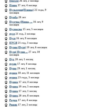
Прохор
26 лет, 2 месяца
Птица
37 лет, 4 месяца
Пульхерия(Плюша)
22 года, 9
месяцев
Пумба
20 лет
Пусечка (Нюша, ...
16 лет, 9
месяцев
Пусюасюа
15 лет, 5 месяцев
пуся
21 год, 2 месяца
Пуся
16 лет, 9 месяцев
ПУСЯ
21 год, 3 месяца
Путин (Путя)
19 лет, 6 месяцев
Путя( Путин ...
27 лет, 10
месяцев
Пух
20 лет, 1 месяц
пухик
17 лет, 4 месяца
Пуша
29 лет, 1 месяц
пушок
18 лет, 11 месяцев
пушок
23 года, 3 месяца
Пушок
17 лет, 4 месяца
Пушок
19 лет, 5 месяцев
Пушок
17 лет, 1 месяц
Пушок
20 лет, 8 месяцев
Раджа
17 лет, 4 месяца
Рижик
17 лет, 2 месяца