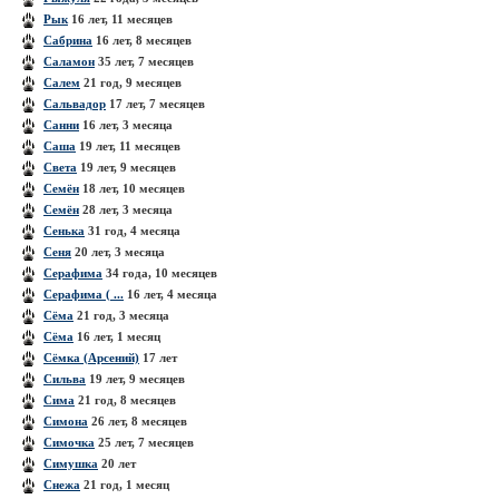
Рык
16 лет, 11 месяцев
Сабрина
16 лет, 8 месяцев
Саламон
35 лет, 7 месяцев
Салем
21 год, 9 месяцев
Сальвадор
17 лет, 7 месяцев
Санни
16 лет, 3 месяца
Саша
19 лет, 11 месяцев
Света
19 лет, 9 месяцев
Семён
18 лет, 10 месяцев
Семён
28 лет, 3 месяца
Сенька
31 год, 4 месяца
Сеня
20 лет, 3 месяца
Серафима
34 года, 10 месяцев
Серафима ( ...
16 лет, 4 месяца
Сёма
21 год, 3 месяца
Сёма
16 лет, 1 месяц
Сёмка (Арсений)
17 лет
Сильва
19 лет, 9 месяцев
Сима
21 год, 8 месяцев
Симона
26 лет, 8 месяцев
Симочка
25 лет, 7 месяцев
Симушка
20 лет
Снежа
21 год, 1 месяц