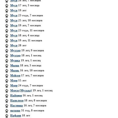
Муся
26 лет, 7 месяцев
Муся
17 лет, 3 месяца
Муся
19 лет
Муся
23 года, 7 месяцев
Муся
25 лет, 10 месяцев
Муся
19 лет, 7 месяцев
Муся
23 года, 11 месяцев
Муся
18 лет, 4 месяца
Муся
19 лет, 11 месяцев
Муся
28 лет
Мухтар
19 лет, 9 месяцев
Мухтар
18 лет, 1 месяц
Мушка
19 лет, 1 месяц
Мыша
18 лет, 3 месяца
Мышь
16 лет, 10 месяцев
Мэйсон
17 лет, 7 месяцев
Мэри
15 лет
Мэри
24 года, 7 месяцев
Мэрси (Муська)
19 лет, 1 месяц
Найтири
16 лет, 1 месяц
Наполеон
18 лет, 8 месяцев
Настюша
16 лет, 7 месяцев
наташа
31 год, 8 месяцев
Нафаня
18 лет