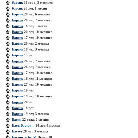
барсик
33 года, 5 месяцев
барсик
25 лет, 1 месяц
Барсик
20 лет, 6 месяцев
Барсик
28 лет, 7 месяцев
Барсик
18 лет, 1 месяц
Барсик
20 лет, 10 месяцев
Барсик
17 лет, 10 месяцев
Барсик
20 лет, 2 месяца
Барсик
18 лет, 3 месяца
Барсик
15 лет
Барсик
26 лет, 7 месяцев
Барсик
26 лет, 7 месяцев
Барсик
17 лет, 10 месяцев
Барсик
16 лет, 11 месяцев
Барсик
27 лет, 10 месяцев
Барсик
19 лет
Барсик
19 лет, 10 месяцев
Барсик
20 лет
Барсик
18 лет
Барсик
19 лет, 3 месяца
Басик
22 года, 2 месяца
Баст, Бастет ...
14 лет, 4 месяца
Бастет
20 лет, 3 месяца
Бастинда(Бася)
16 лет, 10