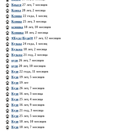
Крыся
27 лет, 7 месяцев
Ксюха
28 лет, 2 месяца
Ксюша
22 года, 1 месяц
Ксюша
25 лет, 3 месяца
ксюшка
18 лет, 10 месяцев
Ксюшка
18 лет, 2 месяца
♥Куcя (Кузя)♥
17 лет, 12 месяцев
Кузька
24 года, 1 месяц
Кузьма
18 лет, 2 месяца
Кузьма
21 год, 2 месяца
кузя
26 лет, 7 месяцев
кузя
20 лет, 10 месяцев
Кузя
22 года, 11 месяцев
Кузя
19 лет, 5 месяцев
Кузя
19 лет
Кузя
26 лет, 7 месяцев
Кузя
16 лет, 3 месяца
Кузя
25 лет, 4 месяца
Кузя
16 лет, 9 месяцев
Кузя
21 год, 3 месяца
Кузя
25 лет, 5 месяцев
Кузя
18 лет, 10 месяцев
Кузя
18 лет, 7 месяцев