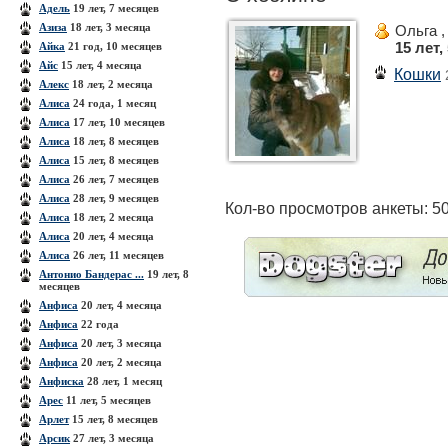
Адель
19 лет, 7 месяцев
Азиза
18 лет, 3 месяца
Ольга 
15 лет,
Айка
21 год, 10 месяцев
Айс
15 лет, 4 месяца
Кошки
Алекс
18 лет, 2 месяца
Алиса
24 года, 1 месяц
Алиса
17 лет, 10 месяцев
Алиса
18 лет, 8 месяцев
Алиса
15 лет, 8 месяцев
Алиса
26 лет, 7 месяцев
Алиса
28 лет, 9 месяцев
Кол-во просмотров анкеты: 5
Алиса
18 лет, 2 месяца
Алиса
20 лет, 4 месяца
Алиса
26 лет, 11 месяцев
Антонио Бандерас ...
19 лет, 8
месяцев
Анфиса
20 лет, 4 месяца
Анфиса
22 года
Анфиса
20 лет, 3 месяца
Анфиса
20 лет, 2 месяца
Анфиска
28 лет, 1 месяц
Арес
11 лет, 5 месяцев
Арлет
15 лет, 8 месяцев
Арсик
27 лет, 3 месяца