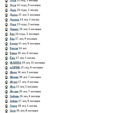
Дуся
31 год, 3 месяца
Дуся
22 года, 9 месяцев
Дым
24 года, 1 месяц
Дыма
25 лет, 5 месяцев
Дымка
14 лет, 1 месяц
Дэка
23 года, 3 месяца
Дюшес
16 лет, 5 месяцев
Ева
24 года, 5 месяцев
Ева
17 лет, 9 месяцев
Елдон
15 лет, 9 месяцев
Емеля
14 лет
Ешка
16 лет, 4 месяца
Ёжа
17 лет, 1 месяц
ЖАННА
19 лет, 11 месяцев
жАРИК
21 год, 6 месяцев
Жора
16 лет, 3 месяца
Жорик
30 лет, 7 месяцев
Жужа
17 лет, 4 месяца
Жук
15 лет, 5 месяцев
Жулик
26 лет, 7 месяцев
Зайчик
16 лет, 4 месяца
Зефир
17 лет, 9 месяцев
Злата
18 лет, 1 месяц
Зося
16 лет, 8 месяцев