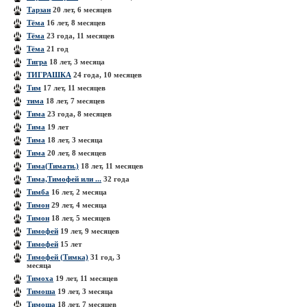
Тарзан
20 лет, 6 месяцев
Тёма
16 лет, 8 месяцев
Тёма
23 года, 11 месяцев
Тёма
21 год
Тигра
18 лет, 3 месяца
ТИГРАШКА
24 года, 10 месяцев
Тим
17 лет, 11 месяцев
тима
18 лет, 7 месяцев
Тима
23 года, 8 месяцев
Тима
19 лет
Тима
18 лет, 3 месяца
Тима
20 лет, 8 месяцев
Тима(Тимати.)
18 лет, 11 месяцев
Тима,Тимофей или ...
32 года
Тимба
16 лет, 2 месяца
Тимон
29 лет, 4 месяца
Тимон
18 лет, 5 месяцев
Тимофей
19 лет, 9 месяцев
Тимофей
15 лет
Тимофей (Тимка)
31 год, 3
месяца
Тимоха
19 лет, 11 месяцев
Тимоша
19 лет, 3 месяца
Тимоша
18 лет, 7 месяцев