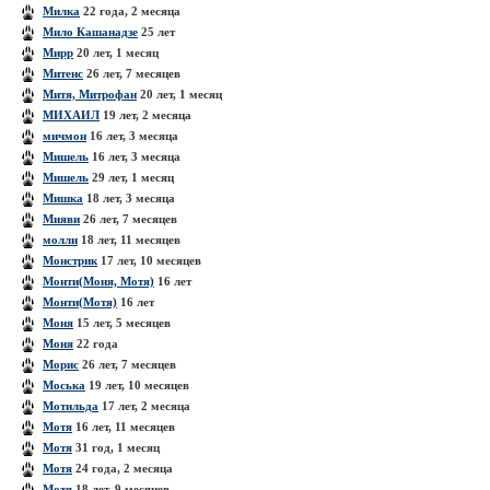
Милка
22 года, 2 месяца
Мило Кашанадзе
25 лет
Мирр
20 лет, 1 месяц
Митенс
26 лет, 7 месяцев
Митя, Митрофан
20 лет, 1 месяц
МИХАИЛ
19 лет, 2 месяца
мичмон
16 лет, 3 месяца
Мишель
16 лет, 3 месяца
Мишель
29 лет, 1 месяц
Мишка
18 лет, 3 месяца
Мияви
26 лет, 7 месяцев
молли
18 лет, 11 месяцев
Монстрик
17 лет, 10 месяцев
Монти(Моня, Мотя)
16 лет
Монти(Мотя)
16 лет
Моня
15 лет, 5 месяцев
Моня
22 года
Морис
26 лет, 7 месяцев
Моська
19 лет, 10 месяцев
Мотильда
17 лет, 2 месяца
Мотя
16 лет, 11 месяцев
Мотя
31 год, 1 месяц
Мотя
24 года, 2 месяца
Мотя
18 лет, 9 месяцев