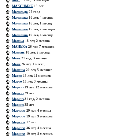
Макс
15 лет, 11 месяцев
МАКСИМУС
19 лет
Малильда
22 года
Малышка
16 лет, 4 месяца
Малышка
16 лет, 1 месяц
Малышка
15 лет, 7 месяцев
Мальвина
19 лет, 4 месяца
Манька
18 лет, 2 месяца
МАНЬКА
26 лет, 7 месяцев
Манюнь
18 лет, 2 месяца
Маня
21 год, 3 месяца
Маня
26 лет, 1 месяц
Маняша
20 лет, 5 месяцев
Марго
18 лет, 11 месяцев
Марго
17 лет, 3 месяца
Маркиз
19 лет, 12 месяцев
Маркиз
29 лет
Маркиз
31 год, 2 месяца
Маркиз
25 лет
Маркиза
29 лет, 4 месяца
Маркиза
19 лет, 9 месяцев
Маркиза
17 лет
Маркиза
36 лет, 4 месяца
Маркиза
19 лет, 8 месяцев