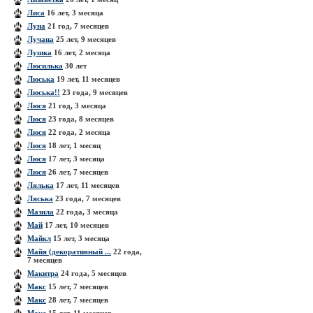
Лиса
16 лет, 3 месяца
Луна
21 год, 7 месяцев
Лучана
25 лет, 9 месяцев
Лушка
16 лет, 2 месяца
Люсилька
30 лет
Люська
19 лет, 11 месяцев
Люська!!
23 года, 9 месяцев
Люся
21 год, 3 месяца
Люся
23 года, 8 месяцев
Люся
22 года, 2 месяца
Люся
18 лет, 1 месяц
Люся
17 лет, 3 месяца
Люся
26 лет, 7 месяцев
Лялька
17 лет, 11 месяцев
Ляська
23 года, 7 месяцев
Мазила
22 года, 3 месяца
Май
17 лет, 10 месяцев
Майкл
15 лет, 3 месяца
Майя (декоративный ...
22 года,
7 месяцев
Макитра
24 года, 5 месяцев
Макс
15 лет, 7 месяцев
Макс
28 лет, 7 месяцев