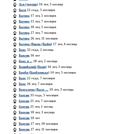
Ася (чертик)
16 лет, 3 месяца
Баги
22 года, 5 месяцев
Багира
17 лет, 5 месяцев
Багира
15 лет, 7 месяцев
Багира
18 лет, 5 месяцев
Багира
27 лет, 7 месяцев
Багира
26 лет, 11 месяцев
Багира-Фиона (Бафи)
17 лет, 4 месяца
Бакс
32 года, 2 месяца
Баксик
16 лет
Бакс и ...
18 лет, 2 месяца
Банифаций (Боня)
16 лет, 3 месяца
Барби (Барбариска)
14 лет, 5 месяцев
Барс
22 года, 7 месяцев
Барс
26 лет, 7 месяцев
Барселона (Бася, ...
19 лет, 3 месяца
барсик
33 года, 5 месяцев
барсик
25 лет, 7 месяцев
барсик
25 лет, 1 месяц
Барсик
18 лет, 3 месяца
Барсик
18 лет
Барсик
17 лет, 10 месяцев
Барсик
27 лет, 11 месяцев