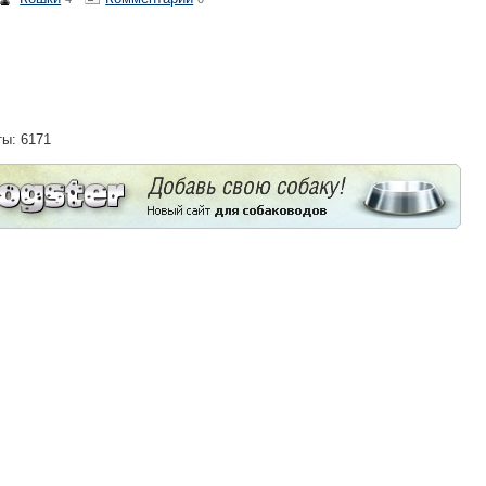
ты: 6171