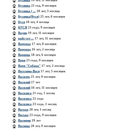
Бусинка
14 лет, 11 месяцев
Бусинка
21 год, 9 месяцев
Бусинка ( ...
18 лет, 3 месяца
Бусинка(Буся)
25 лет, 6 месяцев
Буся
18 лет, 4 месяца
БУСЯ
23 года, 9 месяцев
Вадик
19 лет, 11 месяцев
вайт гот ...
17 лет, 11 месяцев
Варежка
17 лет, 8 месяцев
Варежка
16 лет, 2 месяца
Варюша
18 лет, 6 месяцев
Варя
23 года, 9 месяцев
Варя "Собака"
17 лет, 2 месяца
Васелина-Вася
17 лет, 5 месяцев
Василек
25 лет, 9 месяцев
Василий
17 лет
Василий
16 лет, 11 месяцев
Василиса
21 год, 1 месяц
Василиса
22 года
Василиса
23 года, 1 месяц
Васька
20 лет, 1 месяц
Васька
23 года, 9 месяцев
Васюрик
19 лет
Васюша
20 лет, 9 месяцев