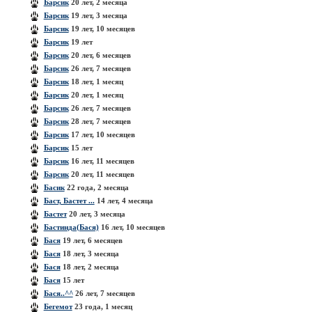
Барсик
20 лет, 2 месяца
Барсик
19 лет, 3 месяца
Барсик
19 лет, 10 месяцев
Барсик
19 лет
Барсик
20 лет, 6 месяцев
Барсик
26 лет, 7 месяцев
Барсик
18 лет, 1 месяц
Барсик
20 лет, 1 месяц
Барсик
26 лет, 7 месяцев
Барсик
28 лет, 7 месяцев
Барсик
17 лет, 10 месяцев
Барсик
15 лет
Барсик
16 лет, 11 месяцев
Барсик
20 лет, 11 месяцев
Басик
22 года, 2 месяца
Баст, Бастет ...
14 лет, 4 месяца
Бастет
20 лет, 3 месяца
Бастинда(Бася)
16 лет, 10 месяцев
Бася
19 лет, 6 месяцев
Бася
18 лет, 3 месяца
Бася
18 лет, 2 месяца
Бася
15 лет
Бася..^^
26 лет, 7 месяцев
Бегемот
23 года, 1 месяц