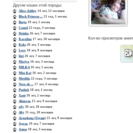
Другие кошки этой породы:
Alice-Ashley
14 лет, 12 месяцев
Black Princess ...
21 год, 1 месяц
Busja
19 лет, 1 месяц
Camel
22 года, 3 месяца
Dzinka
26 лет, 7 месяцев
Кол-во просмотров анке
Karolina
17 лет, 10 месяцев
Keks
20 лет, 3 месяца
Lexx
18 лет, 9 месяцев
liizi
26 лет, 7 месяцев
Mariya
16 лет, 3 месяца
MILKA
16 лет, 1 месяц
Miss Kat
16 лет, 2 месяца
Motilda
22 года, 3 месяца
Nero de ...
17 лет, 4 месяца
Pushok
18 лет, 1 месяц
Xanі
18 лет, 2 месяца
Абигель
15 лет, 9 месяцев
абу
30 лет, 10 месяцев
Абу
31 год, 10 месяцев
Аграфена (Груня)
25 лет, 9 месяцев
Адель
19 лет, 7 месяцев
Азиза
18 лет, 3 месяца