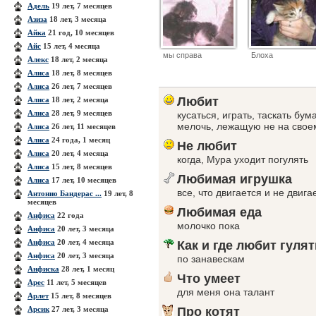
Адель
19 лет, 7 месяцев
Азиза
18 лет, 3 месяца
Айка
21 год, 10 месяцев
Айс
15 лет, 4 месяца
мы справа
Блоха
Алекс
18 лет, 2 месяца
Алиса
18 лет, 8 месяцев
Алиса
26 лет, 7 месяцев
Любит
Алиса
18 лет, 2 месяца
Алиса
28 лет, 9 месяцев
кусаться, играть, таскать бу
мелочь, лежащую не на свое
Алиса
26 лет, 11 месяцев
Алиса
24 года, 1 месяц
Не любит
Алиса
20 лет, 4 месяца
когда, Мура уходит погулять
Алиса
15 лет, 8 месяцев
Любимая игрушка
Алиса
17 лет, 10 месяцев
все, что двигается и не двига
Антонио Бандерас ...
19 лет, 8
месяцев
Любимая еда
Анфиса
22 года
молочко пока
Анфиса
20 лет, 3 месяца
Анфиса
20 лет, 4 месяца
Как и где любит гулят
Анфиса
20 лет, 3 месяца
по занавескам
Анфиска
28 лет, 1 месяц
Что умеет
Арес
11 лет, 5 месяцев
для меня она талант
Арлет
15 лет, 8 месяцев
Арсик
27 лет, 3 месяца
Про котят