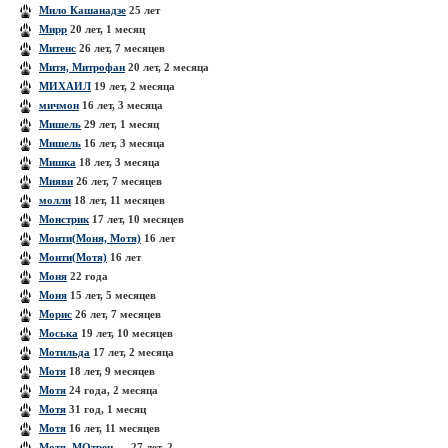
Мило Кашанадзе
25 лет
Мирр
20 лет, 1 месяц
Митенс
26 лет, 7 месяцев
Митя, Митрофан
20 лет, 2 месяца
МИХАИЛ
19 лет, 2 месяца
мичмон
16 лет, 3 месяца
Мишель
29 лет, 1 месяц
Мишель
16 лет, 3 месяца
Мишка
18 лет, 3 месяца
Мияви
26 лет, 7 месяцев
молли
18 лет, 11 месяцев
Монстрик
17 лет, 10 месяцев
Монти(Моня, Мотя)
16 лет
Монти(Мотя)
16 лет
Моня
22 года
Моня
15 лет, 5 месяцев
Морис
26 лет, 7 месяцев
Моська
19 лет, 10 месяцев
Мотильда
17 лет, 2 месяца
Мотя
18 лет, 9 месяцев
Мотя
24 года, 2 месяца
Мотя
31 год, 1 месяц
Мотя
16 лет, 11 месяцев
Мотя, МОтрен. ...
27 лет, 2