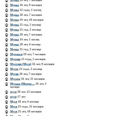
Мурка
26 лет, 7 месяцев
Мурка
16 лет, 9 месяцев
Мурка
32 года, 1 месяц
Мурка
20 лет, 7 месяцев
Мурка
19 лет, 10 месяцев
Мурка
21 год, 2 месяца
Мурка
21 год, 3 месяца
Мурка
20 лет, 7 месяцев
Мурка
14 лет, 1 месяц
Мурка
28 лет, 4 месяца
Мурка
31 год, 3 месяца
Мурлыся
19 лет, 7 месяцев
Мурчик
23 года, 5 месяцев
Муселия (Муся)
16 лет, 9 месяцев
Мусёк
23 года, 2 месяца
Мусик
20 лет, 7 месяцев
Муська
16 лет, 11 месяцев
Муська (Мегера ...
16 лет, 3
месяца
муся
20 лет, 12 месяцев
муся
17 лет
Муся
18 лет, 4 месяца
Муся
23 года, 11 месяцев
Муся
25 лет, 10 месяцев