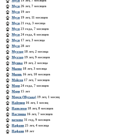
Муся
19 лет, 7 месяцев
Муся
26 лет, 7 месяцев
Муся
19 лет
Муся
19 лет, 11 месяцев
Муся
21 год, 3 месяца
Муся
23 года, 7 месяцев
Муся
24 года, 6 месяцев
Муся
17 лет, 3 месяца
Муся
28 лет
Мухтар
18 лет, 2 месяца
Мухтар
19 лет, 9 месяцев
Мушка
19 лет, 2 месяца
Мыша
18 лет, 3 месяца
Мышь
16 лет, 10 месяцев
Мэйсон
17 лет, 7 месяцев
Мэри
24 года, 7 месяцев
Мэри
15 лет
Мэрси (Муська)
19 лет, 1 месяц
Найтири
16 лет, 1 месяц
Наполеон
18 лет, 8 месяцев
Настюша
16 лет, 7 месяцев
наташа
31 год, 9 месяцев
Нафаня
25 лет, 4 месяца
Нафаня
18 лет