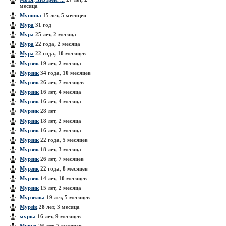
месяца
Муняша
15 лет, 5 месяцев
Мура
31 год
Мура
25 лет, 2 месяца
Мура
22 года, 2 месяца
Мура
22 года, 10 месяцев
Мурзик
19 лет, 2 месяца
Мурзик
34 года, 10 месяцев
Мурзик
26 лет, 7 месяцев
Мурзик
16 лет, 4 месяца
Мурзик
16 лет, 4 месяца
Мурзик
28 лет
Мурзик
18 лет, 2 месяца
Мурзик
16 лет, 2 месяца
Мурзик
22 года, 5 месяцев
Мурзик
18 лет, 3 месяца
Мурзик
26 лет, 7 месяцев
Мурзик
22 года, 8 месяцев
Мурзик
14 лет, 10 месяцев
Мурзик
15 лет, 2 месяца
Мурзилка
19 лет, 5 месяцев
Мурзік
28 лет, 3 месяца
мурка
16 лет, 9 месяцев