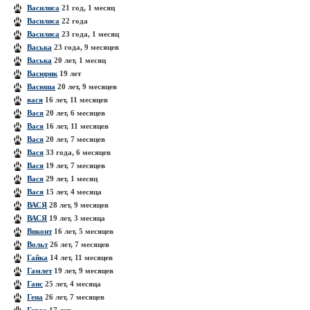
Василиса
21 год, 1 месяц
Василиса
22 года
Василиса
23 года, 1 месяц
Васька
23 года, 9 месяцев
Васька
20 лет, 1 месяц
Васюрик
19 лет
Васюша
20 лет, 9 месяцев
вася
16 лет, 11 месяцев
Вася
20 лет, 6 месяцев
Вася
16 лет, 11 месяцев
Вася
20 лет, 7 месяцев
Вася
33 года, 6 месяцев
Вася
19 лет, 7 месяцев
Вася
29 лет, 1 месяц
Вася
15 лет, 4 месяца
ВАСЯ
28 лет, 9 месяцев
ВАСЯ
19 лет, 3 месяца
Виконт
16 лет, 5 месяцев
Вольт
26 лет, 7 месяцев
Гайка
14 лет, 11 месяцев
Гамлет
19 лет, 9 месяцев
Ганс
25 лет, 4 месяца
Гена
26 лет, 7 месяцев