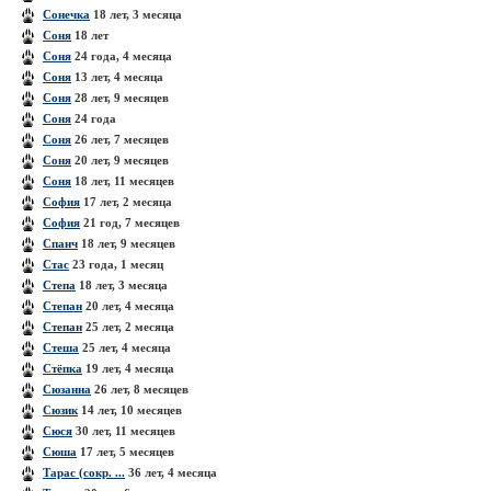
Сонечка
18 лет, 3 месяца
Соня
18 лет
Соня
24 года, 4 месяца
Соня
13 лет, 4 месяца
Соня
28 лет, 9 месяцев
Соня
24 года
Соня
26 лет, 7 месяцев
Соня
20 лет, 9 месяцев
Соня
18 лет, 11 месяцев
София
17 лет, 2 месяца
София
21 год, 7 месяцев
Спанч
18 лет, 9 месяцев
Стас
23 года, 1 месяц
Степа
18 лет, 3 месяца
Степан
20 лет, 4 месяца
Степан
25 лет, 2 месяца
Стеша
25 лет, 4 месяца
Стёпка
19 лет, 4 месяца
Сюзанна
26 лет, 8 месяцев
Сюзик
14 лет, 10 месяцев
Сюся
30 лет, 11 месяцев
Сюша
17 лет, 5 месяцев
Тарас (сокр. ...
36 лет, 4 месяца