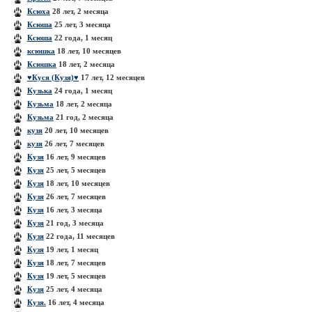
Ксюха
28 лет, 2 месяца
Ксюша
25 лет, 3 месяца
Ксюша
22 года, 1 месяц
ксюшка
18 лет, 10 месяцев
Ксюшка
18 лет, 2 месяца
♥Куcя (Кузя)♥
17 лет, 12 месяцев
Кузька
24 года, 1 месяц
Кузьма
18 лет, 2 месяца
Кузьма
21 год, 2 месяца
кузя
20 лет, 10 месяцев
кузя
26 лет, 7 месяцев
Кузя
16 лет, 9 месяцев
Кузя
25 лет, 5 месяцев
Кузя
18 лет, 10 месяцев
Кузя
26 лет, 7 месяцев
Кузя
16 лет, 3 месяца
Кузя
21 год, 3 месяца
Кузя
22 года, 11 месяцев
Кузя
19 лет, 1 месяц
Кузя
18 лет, 7 месяцев
Кузя
19 лет, 5 месяцев
Кузя
25 лет, 4 месяца
Кузя.
16 лет, 4 месяца