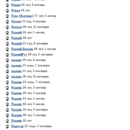
Рокки
16 лет, 4 месяца
Рокси
16 лет
Рокс (Ксерокс)
17 лет, 1 месяц
Роман
21 год, 3 месяца
Рыжая
20 лет, 11 месяцев
Рыжий
16 лет, 1 месяц
Рыжий
18 лет
Рыжий
21 год, 6 месяцев
Рыжий Барсик
18 лет, 1 месяц
РыжийРус
18 лет, 5 месяцев
рыжик
19 лет, 4 месяца
рыжик
23 года, 7 месяцев
рыжик
15 лет, 5 месяцев
рыжик
18 лет, 11 месяцев
Рыжик
23 года, 7 месяцев
Рыжик
26 лет, 3 месяца
Рыжик
18 лет, 3 месяца
Рыжик
14 лет, 1 месяц
Рыжик
16 лет, 1 месяц
Рыжик
16 лет, 5 месяцев
Рыжик
20 лет, 3 месяца
Рыжик
18 лет
Рыжуля
22 года, 5 месяцев