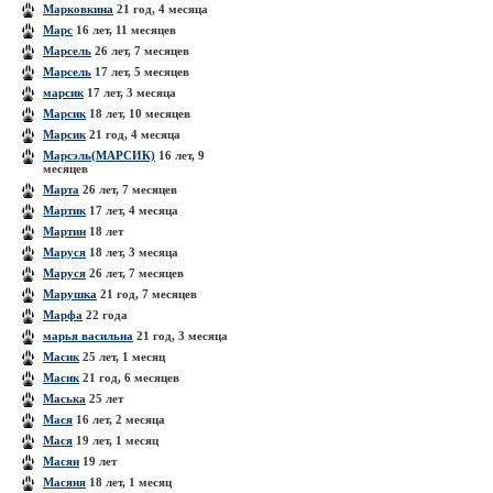
Марковкина
21 год, 4 месяца
Марс
16 лет, 11 месяцев
Марсель
26 лет, 7 месяцев
Марсель
17 лет, 5 месяцев
марсик
17 лет, 3 месяца
Марсик
18 лет, 10 месяцев
Марсик
21 год, 4 месяца
Марсэль(МАРСИК)
16 лет, 9
месяцев
Марта
26 лет, 7 месяцев
Мартик
17 лет, 4 месяца
Мартин
18 лет
Маруся
18 лет, 3 месяца
Маруся
26 лет, 7 месяцев
Марушка
21 год, 7 месяцев
Марфа
22 года
марья васильна
21 год, 3 месяца
Масик
25 лет, 1 месяц
Масик
21 год, 6 месяцев
Маська
25 лет
Мася
16 лет, 2 месяца
Мася
19 лет, 1 месяц
Масян
19 лет
Масяня
18 лет, 1 месяц