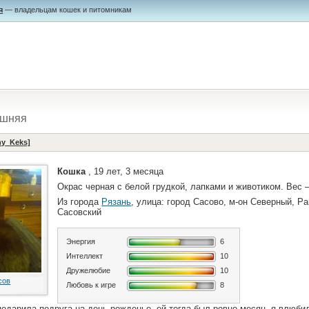
я
— владельцам кошек и питомникам
шняя
ny_Keks]
Кошка
, 19 лет, 3 месяца
Окрас черная с белой грудкой, лапками и животиком. Вес —
Из города
Рязань
, улица: город Сасово, м-он Северный, Ра
Сасовский
Энергия
6
Интеллект
10
Дружелюбие
10
сов
Любовь к игре
8
подарила подруга на день рожденье, ей тогда был ровно месяц, я влюбил