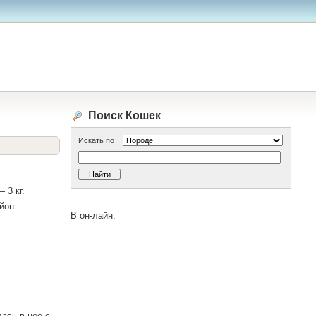
Поиск Кошек
Искать по
 3 кг.
йон:
В он-лайн:
ась в нее с