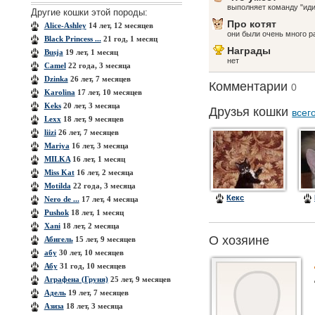
выполняет команду "иди
Другие кошки этой породы:
Про котят
Alice-Ashley
14 лет, 12 месяцев
они были очень много ра
Black Princess ...
21 год, 1 месяц
Награды
Busja
19 лет, 1 месяц
нет
Camel
22 года, 3 месяца
Dzinka
26 лет, 7 месяцев
Комментарии
0
Karolina
17 лет, 10 месяцев
Keks
20 лет, 3 месяца
Друзья кошки
всег
Lexx
18 лет, 9 месяцев
liizi
26 лет, 7 месяцев
Mariya
16 лет, 3 месяца
MILKA
16 лет, 1 месяц
Miss Kat
16 лет, 2 месяца
Motilda
22 года, 3 месяца
Кекс
Nero de ...
17 лет, 4 месяца
Pushok
18 лет, 1 месяц
Xanі
18 лет, 2 месяца
О хозяине
Абигель
15 лет, 9 месяцев
абу
30 лет, 10 месяцев
Абу
31 год, 10 месяцев
Аграфена (Груня)
25 лет, 9 месяцев
Адель
19 лет, 7 месяцев
Азиза
18 лет, 3 месяца