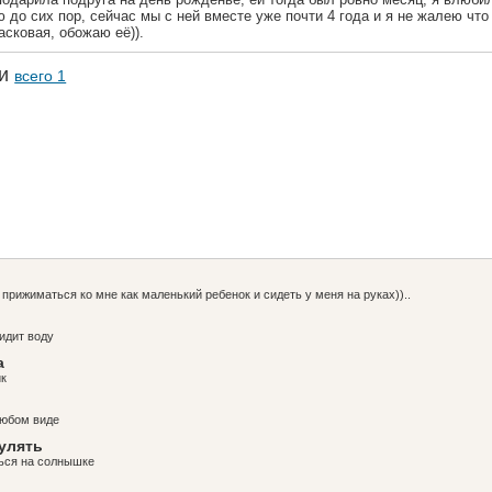
 до сих пор, сейчас мы с ней вместе уже почти 4 года и я не жалею что
асковая, обожаю её)).
ки
всего 1
прижиматься ко мне как маленький ребенок и сидеть у меня на руках))..
идит воду
а
ик
любом виде
гулять
ться на солнышке