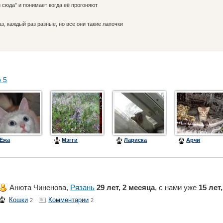
 сюда" и понимает когда её прогоняют
з, каждый раз разные, но все они такие лапочки
о 5
Ёжа
Мэгги
Лариска
Арчи
Анюта Чиненова,
Рязань
29 лет, 2 месяца
, с нами уже
15 лет
Кошки
Комментарии
2
2