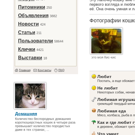
первого взгляда и люблю
Питомники
250
её. Она очень умная и л
Объявления
3882
Фотографии кош
Новости
424
Статьи
211
Пользователи
58644
Клички
4421
Выставки
это моя Кис-кис
18
Главная
Контакты
FAQ
Любит
Поспать, а еще обожает 
Не любит
Некоторых собак, ненав
Любимая игрушк
гремящий твердый мяч
Любимая еда
Домашняя
Мясо, колбаса, рыба в 
Количество беспородных домашних
Как и где любит 
короткошерстных кошек в четыре раза
превышает количество породистых
в деревне, обожает гре
даже в тех странах, ...
Что умеет