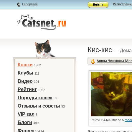
О портале
Регистраци
Кис-кис
— Дома
Анюта Чиненова [An
Кошки
1962
Клубы
111
Видео
101
Рейтинг
1962
Породы кошек
52
Отзывы и советы
93
VIP зал
5
Рейтинг
4.600
после
5
голо
Блоги
499
Форум
15414
Эту лапочку-кошку мне 