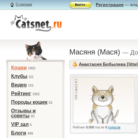
Регистрация
— влад
О портале
Масяня (Мася)
— До
Анастасия Бобылева [littel
Кошки
1962
Клубы
111
Видео
101
Рейтинг
1962
Породы кошек
52
Отзывы и
советы
93
VIP зал
5
Рейтинг
0.000
после
0
голосов
Блоги
499