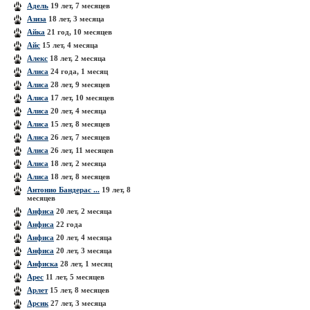
Адель
19 лет, 7 месяцев
Азиза
18 лет, 3 месяца
Айка
21 год, 10 месяцев
Айс
15 лет, 4 месяца
Алекс
18 лет, 2 месяца
Алиса
24 года, 1 месяц
Алиса
28 лет, 9 месяцев
Алиса
17 лет, 10 месяцев
Алиса
20 лет, 4 месяца
Алиса
15 лет, 8 месяцев
Алиса
26 лет, 7 месяцев
Алиса
26 лет, 11 месяцев
Алиса
18 лет, 2 месяца
Алиса
18 лет, 8 месяцев
Антонио Бандерас ...
19 лет, 8
месяцев
Анфиса
20 лет, 2 месяца
Анфиса
22 года
Анфиса
20 лет, 4 месяца
Анфиса
20 лет, 3 месяца
Анфиска
28 лет, 1 месяц
Арес
11 лет, 5 месяцев
Арлет
15 лет, 8 месяцев
Арсик
27 лет, 3 месяца