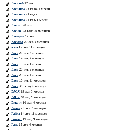
Василий
17 лет
Василиса
23 года, 1 месяц
Василиса
22 года
Василиса
21 год, 1 месяц
Васька
20 лет
Васька
23 года, 9 месяцев
Васюрик
19 лет
Васюша
20 лет, 9 месяцев
вася
16 лет, 11 месяцев
Вася
20 лет, 7 месяцев
Вася
19 лет, 7 месяцев
Вася
15 лет, 4 месяца
Вася
20 лет, 6 месяцев
Вася
29 лет, 1 месяц
Вася
16 лет, 11 месяцев
Вася
33 года, 6 месяцев
ВАСЯ
19 лет, 3 месяца
ВАСЯ
28 лет, 9 месяцев
Виконт
16 лет, 4 месяца
Вольт
26 лет, 7 месяцев
Гайка
14 лет, 11 месяцев
Гамлет
19 лет, 9 месяцев
Ганс
25 лет, 4 месяца