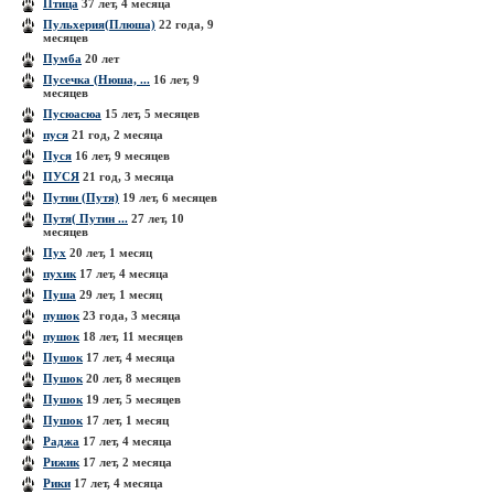
Птица
37 лет, 4 месяца
Пульхерия(Плюша)
22 года, 9
месяцев
Пумба
20 лет
Пусечка (Нюша, ...
16 лет, 9
месяцев
Пусюасюа
15 лет, 5 месяцев
пуся
21 год, 2 месяца
Пуся
16 лет, 9 месяцев
ПУСЯ
21 год, 3 месяца
Путин (Путя)
19 лет, 6 месяцев
Путя( Путин ...
27 лет, 10
месяцев
Пух
20 лет, 1 месяц
пухик
17 лет, 4 месяца
Пуша
29 лет, 1 месяц
пушок
23 года, 3 месяца
пушок
18 лет, 11 месяцев
Пушок
17 лет, 4 месяца
Пушок
20 лет, 8 месяцев
Пушок
19 лет, 5 месяцев
Пушок
17 лет, 1 месяц
Раджа
17 лет, 4 месяца
Рижик
17 лет, 2 месяца
Рики
17 лет, 4 месяца