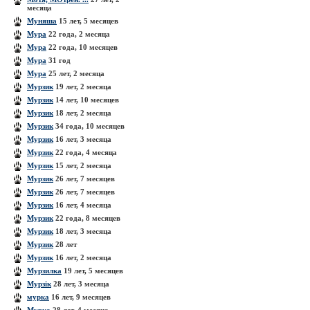
месяца
Муняша
15 лет, 5 месяцев
Мура
22 года, 2 месяца
Мура
22 года, 10 месяцев
Мура
31 год
Мура
25 лет, 2 месяца
Мурзик
19 лет, 2 месяца
Мурзик
14 лет, 10 месяцев
Мурзик
18 лет, 2 месяца
Мурзик
34 года, 10 месяцев
Мурзик
16 лет, 3 месяца
Мурзик
22 года, 4 месяца
Мурзик
15 лет, 2 месяца
Мурзик
26 лет, 7 месяцев
Мурзик
26 лет, 7 месяцев
Мурзик
16 лет, 4 месяца
Мурзик
22 года, 8 месяцев
Мурзик
18 лет, 3 месяца
Мурзик
28 лет
Мурзик
16 лет, 2 месяца
Мурзилка
19 лет, 5 месяцев
Мурзік
28 лет, 3 месяца
мурка
16 лет, 9 месяцев