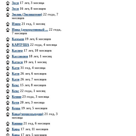
Зося
17 лет, 3 месяца
Зося
16 лет, 8 месяцев
Зюлик (Зюлиштеин)
22 года, 7
месяцев
Изюм
21 год, 1 месяц
Инна (декоративный ...
22 года,
7 месяцев
Камыш
19 лет, 6 месяцев
КАРЛУША
22 года, 4 месяца
Каспер
17 лет, 10 месяцев
Кассиопея
18 лет, 1 месяц
Катася
19 лет, 1 месяц
Катя
31 год, 4 месяца
Катя
26 лет, 6 месяцев
Катя
26 лет, 7 месяцев
Кекс
15 лет, 8 месяцев
Кекс
22 года, 1 месяц
Кенни
23 года, 3 месяца
Кетя
20 лет, 3 месяца
Кеша
19 лет, 5 месяцев
Кика(черномырдин)
21 год, 3
месяца
Кипиш
21 год, 6 месяцев
Кира
17 лет, 11 месяцев
Кира
17 лет, 5 месяцев