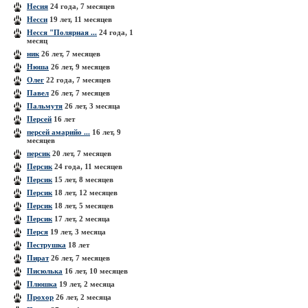
Несия
24 года, 7 месяцев
Несси
19 лет, 11 месяцев
Несся "Полярная ...
24 года, 1
месяц
ник
26 лет, 7 месяцев
Нюша
26 лет, 9 месяцев
Олег
22 года, 7 месяцев
Павел
26 лет, 7 месяцев
Пальмутя
26 лет, 3 месяца
Персей
16 лет
персей амарийо ...
16 лет, 9
месяцев
персик
20 лет, 7 месяцев
Персик
24 года, 11 месяцев
Персик
15 лет, 8 месяцев
Персик
18 лет, 12 месяцев
Персик
18 лет, 5 месяцев
Персик
17 лет, 2 месяца
Перся
19 лет, 3 месяца
Пеструшка
18 лет
Пират
26 лет, 7 месяцев
Писюлька
16 лет, 10 месяцев
Плюшка
19 лет, 2 месяца
Прохор
26 лет, 2 месяца