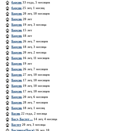
барсик
33 года, 5 месяцев
барсик
25 лет, 1 месяц
Барсик
20 лет, 10 месяцев
Барсик
20 лет
Барсик
19 лет, 3 месяца
Барсик
15 лет
Барсик
18 лет
Барсик
26 лет, 7 месяцев
Барсик
18 лет, 3 месяца
Барсик
20 лет, 2 месяца
Барсик
16 лет, 11 месяцев
Барсик
19 лет
Барсик
26 лет, 7 месяцев
Барсик
27 лет, 10 месяцев
Барсик
17 лет, 10 месяцев
Барсик
19 лет, 10 месяцев
Барсик
17 лет, 10 месяцев
Барсик
20 лет, 6 месяцев
Барсик
28 лет, 7 месяцев
Барсик
18 лет, 1 месяц
Басик
22 года, 2 месяца
Баст, Бастет ...
14 лет, 4 месяца
Бастет
20 лет, 3 месяца
Бастинда(Бася)
16 лет, 10