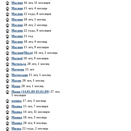
Масяня
16 лет, 11 месяцев
Масяня
15 лет, 4 месяца
Масяня
22 года, 8 месяцев
Масяня
18 лет, 1 месяц
Масяня
20 лет, 2 месяца
Масяня
22 года, 9 месяцев
Масяня
21 год
Масяня
18 лет, 4 месяца
Масяня
15 лет, 9 месяцев
Масяня(Мася)
16 лет, 2 месяца
Матвей
18 лет, 9 месяцев
Матильда
28 лет, 1 месяц
Матрена
15 лет
Матроскин
15 лет, 1 месяц
Махно
20 лет, 1 месяц
Маша
20 лет, 1 месяц
Маша (14.05.89-03.01.09)
37 лет,
5 месяцев
машка
17 лет, 3 месяца
Машка
15 лет, 7 месяцев
Машка
14 лет, 11 месяцев
Машка
10 лет, 3 месяца
Машка
20 лет, 4 месяца
Милка
22 года, 2 месяца