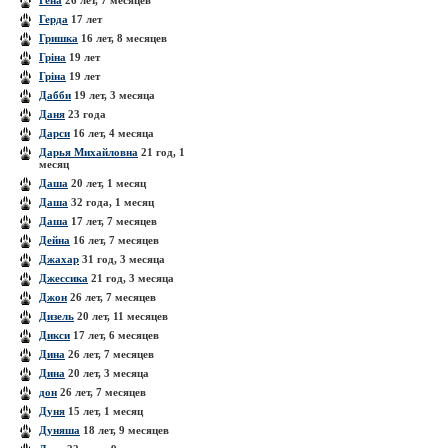
Гена
26 лет, 7 месяцев
Герда
17 лет
Гришка
16 лет, 8 месяцев
Гріна
19 лет
Гріна
19 лет
Дабби
19 лет, 3 месяца
Даня
23 года
Дарси
16 лет, 4 месяца
Дарья Михайловна
21 год, 1
месяц
Даша
20 лет, 1 месяц
Даша
32 года, 1 месяц
Даша
17 лет, 7 месяцев
Дейна
16 лет, 7 месяцев
Джахар
31 год, 3 месяца
Джессика
21 год, 3 месяца
Джон
26 лет, 7 месяцев
Дизель
20 лет, 11 месяцев
Дикси
17 лет, 6 месяцев
Дина
26 лет, 7 месяцев
Дина
20 лет, 3 месяца
дон
26 лет, 7 месяцев
Дуня
15 лет, 1 месяц
Дуняша
18 лет, 9 месяцев