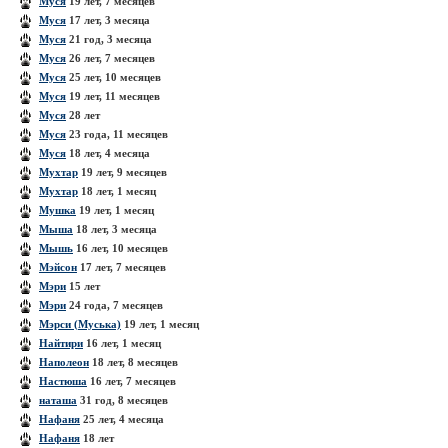
Муся
19 лет, 7 месяцев
Муся
17 лет, 3 месяца
Муся
21 год, 3 месяца
Муся
26 лет, 7 месяцев
Муся
25 лет, 10 месяцев
Муся
19 лет, 11 месяцев
Муся
28 лет
Муся
23 года, 11 месяцев
Муся
18 лет, 4 месяца
Мухтар
19 лет, 9 месяцев
Мухтар
18 лет, 1 месяц
Мушка
19 лет, 1 месяц
Мыша
18 лет, 3 месяца
Мышь
16 лет, 10 месяцев
Мэйсон
17 лет, 7 месяцев
Мэри
15 лет
Мэри
24 года, 7 месяцев
Мэрси (Муська)
19 лет, 1 месяц
Найтири
16 лет, 1 месяц
Наполеон
18 лет, 8 месяцев
Настюша
16 лет, 7 месяцев
наташа
31 год, 8 месяцев
Нафаня
25 лет, 4 месяца
Нафаня
18 лет