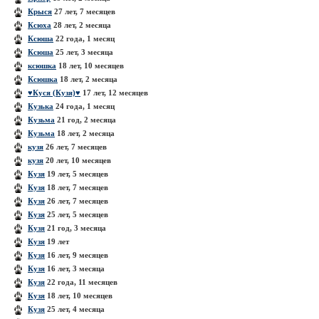
Крыся
27 лет, 7 месяцев
Ксюха
28 лет, 2 месяца
Ксюша
22 года, 1 месяц
Ксюша
25 лет, 3 месяца
ксюшка
18 лет, 10 месяцев
Ксюшка
18 лет, 2 месяца
♥Куcя (Кузя)♥
17 лет, 12 месяцев
Кузька
24 года, 1 месяц
Кузьма
21 год, 2 месяца
Кузьма
18 лет, 2 месяца
кузя
26 лет, 7 месяцев
кузя
20 лет, 10 месяцев
Кузя
19 лет, 5 месяцев
Кузя
18 лет, 7 месяцев
Кузя
26 лет, 7 месяцев
Кузя
25 лет, 5 месяцев
Кузя
21 год, 3 месяца
Кузя
19 лет
Кузя
16 лет, 9 месяцев
Кузя
16 лет, 3 месяца
Кузя
22 года, 11 месяцев
Кузя
18 лет, 10 месяцев
Кузя
25 лет, 4 месяца