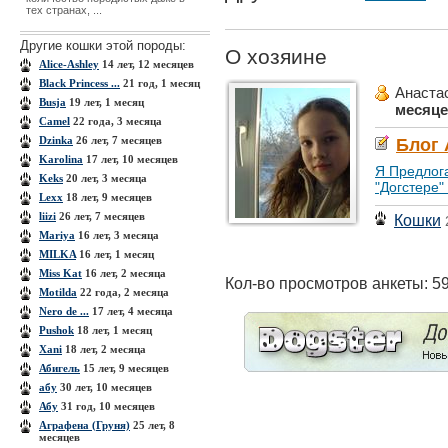
тех странах, ...
Другие кошки этой породы:
О хозяине
Alice-Ashley
14 лет, 12 месяцев
Black Princess ...
21 год, 1 месяц
Анаста
Busja
19 лет, 1 месяц
месяц
Camel
22 года, 3 месяца
Dzinka
26 лет, 7 месяцев
Блог
Karolina
17 лет, 10 месяцев
Я Предлогаю
Keks
20 лет, 3 месяца
"Догстере" 
Lexx
18 лет, 9 месяцев
liizi
26 лет, 7 месяцев
Кошки
Mariya
16 лет, 3 месяца
MILKA
16 лет, 1 месяц
Miss Kat
16 лет, 2 месяца
Кол-во просмотров анкеты: 5
Motilda
22 года, 2 месяца
Nero de ...
17 лет, 4 месяца
Pushok
18 лет, 1 месяц
Xanі
18 лет, 2 месяца
Абигель
15 лет, 9 месяцев
абу
30 лет, 10 месяцев
Абу
31 год, 10 месяцев
Аграфена (Груня)
25 лет, 8
месяцев