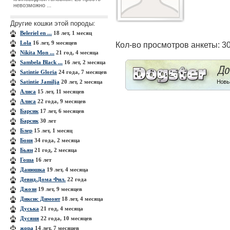
невозможно ...
Другие кошки этой породы:
Beleriel en ...
18 лет, 1 месяц
Lola
16 лет, 9 месяцев
Кол-во просмотров анкеты: 3
Nikita Mon ...
21 год, 4 месяца
Sambela Black ...
16 лет, 2 месяца
Satintie Gloria
24 года, 7 месяцев
Satintie Jamilja
20 лет, 2 месяца
Алиса
15 лет, 11 месяцев
Алиса
22 года, 9 месяцев
Барсик
17 лет, 6 месяцев
Барсик
30 лет
Блер
15 лет, 1 месяц
Боня
34 года, 2 месяца
Бьян
21 год, 2 месяца
Гоша
16 лет
Данюшка
19 лет, 4 месяца
Девид.Дома Фил.
22 года
Джози
19 лет, 9 месяцев
Диксис Димонт
18 лет, 4 месяца
Дуська
21 год, 4 месяца
Дусяня
22 года, 10 месяцев
жора
14 лет, 7 месяцев